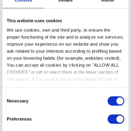
des énergies renouvelables.
This website uses cookies
Plusieurs Configurations
We use cookies, own and third party, to ensure the
Disponibles
proper functioning of the site and to analyze our services,
improve your experience on our website and show you
L’échangeur piscine Heat Line est facile à
ads related to your interests according to profiling based
installer et dispose de plusieurs configurations
on your browsing habits (for example, websites visited).
pour s’adapter à tous types d’installations. Il est
You can accept all cookies by clicking on "ALLOW ALL
disponible en modèle nu, sans circulateur et
COOKIES" or set or reject them in the lower section of
équipé pour une personnalisation plus poussée
this banner. If you want to know more about the use of
de votre équipement piscine et une adaptation
cookies, please check our
Cookies Policy
.
complète à votre installation. Il s’installe dans le
local technique, à proximité de la chaudière et à
Consent
la sortie de la filtration sans by-pass.
Necessary
Selection
Robustesse Maximale
Preferences