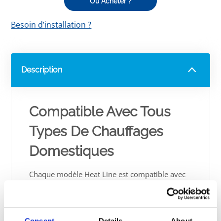
Oú Acheter ?
Besoin d’installation ?
Description
Compatible Avec Tous
Types De Chauffages
Domestiques
Chaque modèle Heat Line est compatible avec
tous types de chauffages domestiques (pompe
à chaleur, chaudière, géothermie, solaire). Il
vous permet ainsi d'utiliser le chauffage de
votre maison existant et peu utilisé en été, ou
Consent
Details
About