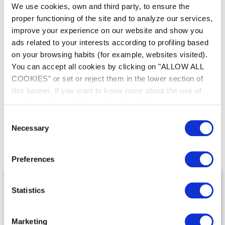
2 Options de chauffage de l'air...
We use cookies, own and third party, to ensure the
proper functioning of the site and to analyze our services,
improve your experience on our website and show you
Large gamme
Mode Eco
ads related to your interests according to profiling based
Fabriqué en Espagne
on your browsing habits (for example, websites visited).
You can accept all cookies by clicking on "ALLOW ALL
COOKIES" or set or reject them in the lower section of
this banner. If you want to know more about the use of
cookies, please check our
Cookies Policy
.
Notre gamme de
Consent
Necessary
Déshumidificateurs gainables
Selection
Preferences
Statistics
Marketing