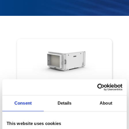
Déshumidification
DF2 Gainable
Consent
Details
About
Déshumidificateur gainable pour petites et
grandes piscines intérieures
Version gainable et horizontale
This website uses cookies
Disponible en 5 capacités