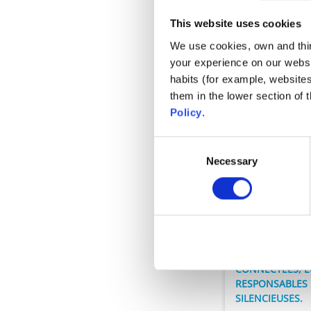
This website uses cookies
We use cookies, own and third
your experience on our websi
habits (for example, website
them in the lower section of
Policy
.
Consent
Necessary
Selection
Filtration
FloPro™ 
CONNECTÉES, É
RESPONSABLES 
SILENCIEUSES.