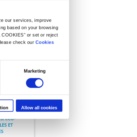
yze our services, improve
ling based on your browsing
L COOKIES" or set or reject
 please check our
Cookies
Marketing
tion
Allow all cookies
S, ÉCO-
LES ET
ES