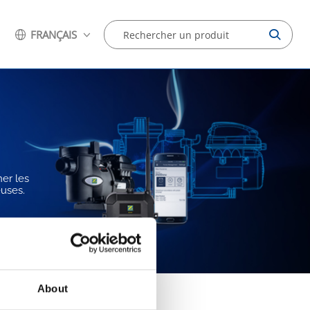
FRANÇAIS
ner les
euses.
About