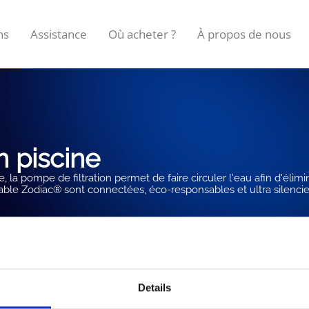
ns
Assistance
Où acheter ?
À propos de nous
n piscine
la pompe de filtration permet de faire circuler l'eau afin d'élimi
iable Zodiac® sont connectées, éco-responsables et ultra silenci
Details