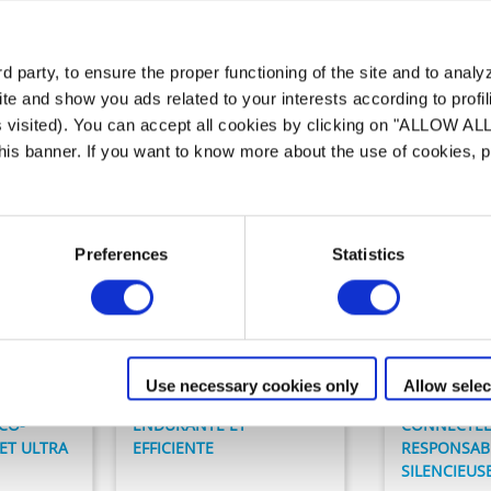
Notre gamme de
Pompes
 party, to ensure the proper functioning of the site and to anal
te and show you ads related to your interests according to profi
s visited). You can accept all cookies by clicking on "ALLOW AL
 this banner. If you want to know more about the use of cookies,
Preferences
Statistics
Filtration
Filtration
VS
FloPro™
E30iQ
Use necessary cookies only
Allow selec
CO-
ENDURANTE ET
CONNECTÉE
ET ULTRA
EFFICIENTE
RESPONSAB
SILENCIEUS