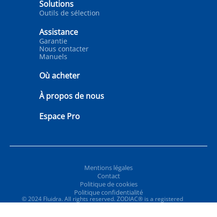
Solutions
Outils de sélection
Assistance
Garantie
Nous contacter
Manuels
Où acheter
À propos de nous
Espace Pro
Mentions légales
Contact
Politique de cookies
Politique confidentialité
© 2024 Fluidra. All rights reserved. ZODIAC® is a registered
trademark of Zodiac International, S.A.S.U., used under license.
All other trademarks and trade names are the property of their
respective owners.