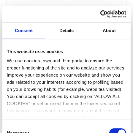
Consent
Details
About
This website uses cookies
We use cookies, own and third party, to ensure the
proper functioning of the site and to analyze our services,
improve your experience on our website and show you
ads related to your interests according to profiling based
Disponible en 5 capacités
on your browsing habits (for example, websites visited).
You can accept all cookies by clicking on "ALLOW ALL
Il peut être utilisé pour des piscines de
COOKIES" or set or reject them in the lower section of
différentes tailles. Il est disponible en 5
this banner. If you want to know more about the use of
capacités différentes, de 3,5 à 12,1 litres d'air
cookies, please check our
Cookies Policy
.
par heure.
Consent
Necessary