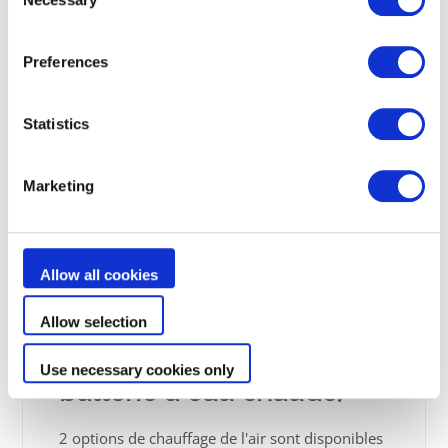
Selection
Preferences
Statistics
Marketing
Allow all cookies
2 Options de chauffage
Allow selection
de l'air (électrique ou
Use necessary cookies only
batterie à eau chaude)
2 options de chauffage de l'air sont disponibles