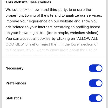
This website uses cookies
excellente couverture de la piscine et une agilité
sans limite. Ainsi, il fonctionne idéalement dans
We use cookies, own and third party, to ensure the
toutes les formes de piscine et tous les types de
proper functioning of the site and to analyze our services,
revêtement.
improve your experience on our website and show you
ads related to your interests according to profiling based
on your browsing habits (for example, websites visited).
You can accept all cookies by clicking on "ALLOW ALL
COOKIES" or set or reject them in the lower section of
this banner. If you want to know more about the use of
cookies, please check our
Cookies Policy
.
Consent
Necessary
Selection
Preferences
Statistics
Confort d'utilisation