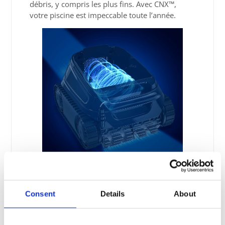
débris, y compris les plus fins. Avec CNX™,
votre piscine est impeccable toute l’année.
Agilité intégrée
Consent
Details
About
Avec ses capteurs intelligents embarqués et sa
conception exclusive, CNX™ offre une