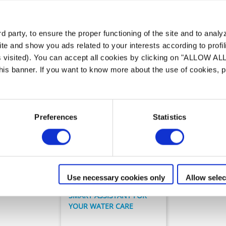
Notre gamme de
Smart Sensor
 party, to ensure the proper functioning of the site and to anal
te and show you ads related to your interests according to profi
s visited). You can accept all cookies by clicking on "ALLOW AL
 this banner. If you want to know more about the use of cookies,
Preferences
Statistics
Analyse de l'eau
Blue Connect
Use necessary cookies only
Allow selec
SMART ASSISTANT FOR
YOUR WATER CARE