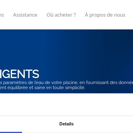
ns
Assistance
Où acheter ?
À propos de nous
IGENTS
les paramètres de l’eau de votre piscine, en fournissant des donné
t équilibrée et saine en toute simplicité.
Details