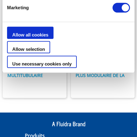
Marketing
Allow all cookies
Chauffage
Chauffage
Allow selection
HEAT LINE
URANUS +
L'ÉCHANGEUR DE
L'ÉCHANGEUR DE
Use necessary cookies only
CHALEUR
CHALEUR À PLAQUES LE
MULTITUBULAIRE
PLUS MODULAIRE DE LA
GAMME
Produits