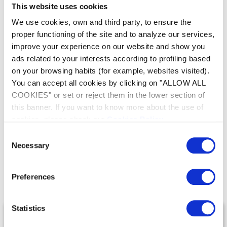
Compatible Avec Tous Types De C...
This website uses cookies
Plusieurs Configurations Dispon...
We use cookies, own and third party, to ensure the
Robustesse Maximale
proper functioning of the site and to analyze our services,
improve your experience on our website and show you
ads related to your interests according to profiling based
Compatible avec le traitement au sel
on your browsing habits (for example, websites visited).
Fabriqué en France
You can accept all cookies by clicking on "ALLOW ALL
COOKIES" or set or reject them in the lower section of
this banner. If you want to know more about the use of
cookies, please check our
Cookies Policy
.
Consent
Notre gamme de
Necessary
Selection
Échangeurs de chaleur
Preferences
Statistics