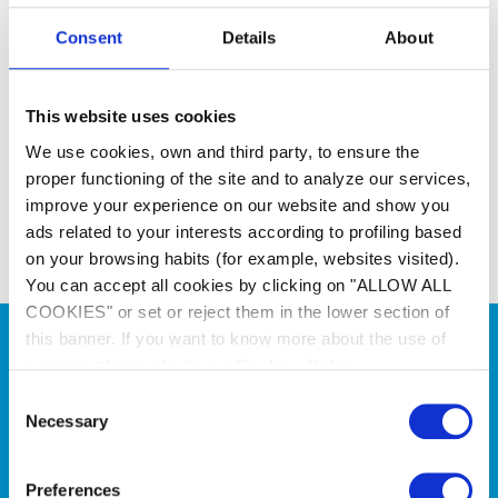
Efficacité et durabilité pour les piscines
commerciales
Consent
Details
About
Durabilité
Efficacité énergétique
This website uses cookies
Performance supérieure
We use cookies, own and third party, to ensure the
proper functioning of the site and to analyze our services,
Chauffage par aérothermie
improve your experience on our website and show you
Faible consommation d’énergie
Efficace jusqu’à -15º
Garantie de 3 ans
ads related to your interests according to profiling based
on your browsing habits (for example, websites visited).
You can accept all cookies by clicking on "ALLOW ALL
COOKIES" or set or reject them in the lower section of
this banner. If you want to know more about the use of
cookies, please check our
Cookies Policy
.
Consent
Necessary
Selection
Testez nos outils de
sélection
Preferences