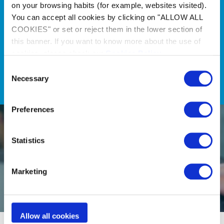
on your browsing habits (for example, websites visited).
Nos outils de sélection vous
You can accept all cookies by clicking on "ALLOW ALL
aident à trouver les meilleurs
COOKIES" or set or reject them in the lower section of
produits Zodiac® en
this banner. If you want to know more about the use of
quelques clics
cookies, please check our
Cookies Policy
.
Consent
Découvrir
Necessary
Selection
Preferences
Statistics
Marketing
Allow all cookies