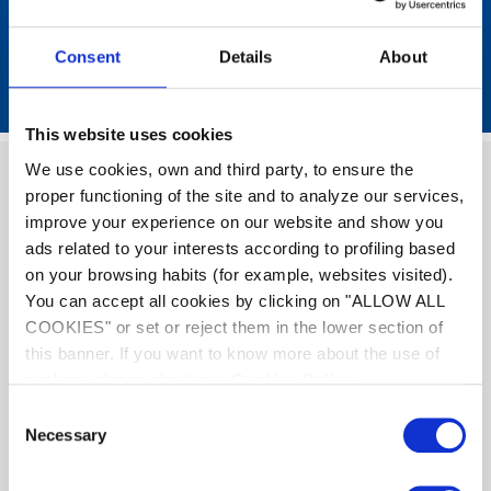
más cercano.
Consent
Details
About
Buscar
This website uses cookies
We use cookies, own and third party, to ensure the
Pruebe nuestras
herramientas
proper functioning of the site and to analyze our services,
de elección
improve your experience on our website and show you
ads related to your interests according to profiling based
on your browsing habits (for example, websites visited).
Nuestras herramientas de elección le ayudarán a
You can accept all cookies by clicking on "ALLOW ALL
encontrar los mejores productos de Zodiac® en
COOKIES" or set or reject them in the lower section of
unos pocos clics
this banner. If you want to know more about the use of
cookies, please check our
Cookies Policy
.
Descubrir
Consent
Necessary
Selection