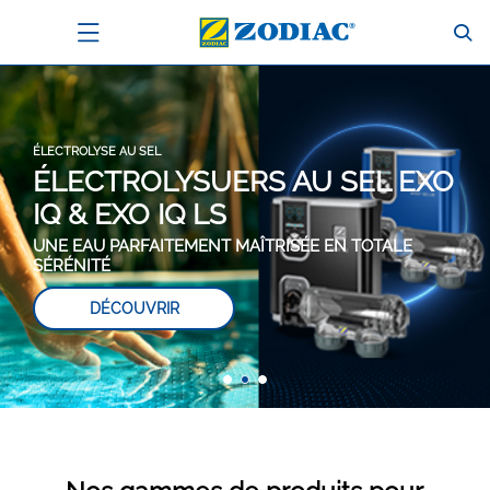
ÉLECTROLYSE AU SEL
ÉLECTROLYSUERS AU SEL EXO
IQ & EXO IQ LS
UNE EAU PARFAITEMENT MAÎTRISÉE EN TOTALE
SÉRÉNITÉ
DÉCOUVRIR