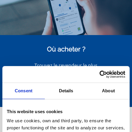
Où acheter ?
Trouvez le revendeur le plus
proche de chez vous
Consent
Details
About
Rechercher
This website uses cookies
Testez nos
outils de sélection
We use cookies, own and third party, to ensure the
proper functioning of the site and to analyze our services,