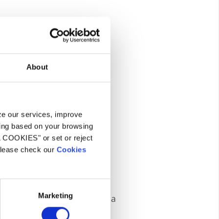
About
yze our services, improve
ling based on your browsing
L COOKIES" or set or reject
Fiable
 please check our
Cookies
tion assure une régularité
. Powerfall est la première
Marketing
ésistance est garantie par sa
ffle.