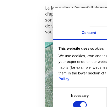
La lame d'eau Powerfall donne
d'apaisement à votre piscine, p
sonores et sa capacité hydrom
de valoriser votre bassin, subl
vous procurer sérénité et bien-
Consent
This website uses cookies
We use cookies, own and third
your experience on our websi
habits (for example, website
them in the lower section of
Policy
.
Consent
Necessary
Selection