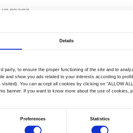
 un pouvoir
ar ses effets
assante. Elle permet
imer votre piscine et
être.
Details
 party, to ensure the proper functioning of the site and to anal
te and show you ads related to your interests according to profi
s visited). You can accept all cookies by clicking on "ALLOW AL
Un Produit 
 this banner. If you want to know more about the use of cookies,
Sa qualité de fabrica
laminaire sans faille
Preferences
Statistics
cascade en ABS. Sa r
crépine brevetée X-Ba