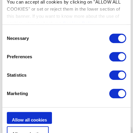
You can accept all cookies by clicking on "ALLOW ALL
Pompe connectée pour un contrôle intuitif
depuis smartphone
COOKIES" or set or reject them in the lower section of
this banner. If you want to know more about the use of
Contrôle à distance partout, to...
cookies, please check our
Cookies Policy
.
Configuration aisée
Efficacité énergétique maximisée
Consent
Necessary
Selection
iAquaLink®
Paramétrage facile
Preferences
Eco-respectueux
Statistics
Marketing
Notre gamme de
Pompes
Allow all cookies