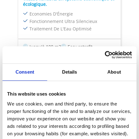
écologique.
Economies D'Énergie
Fonctionnement Ultra Silencieux
Traitement De L'Eau Optimisé
Jusqu'à 100 m3
Easy retrofit
Economies d'énergie
Faible niveau sonore
iAquaLink®
Consent
Details
About
This website uses cookies
We use cookies, own and third party, to ensure the
proper functioning of the site and to analyze our services,
improve your experience on our website and show you
ads related to your interests according to profiling based
Filtration
on your browsing habits (for example, websites visited).
iQPump