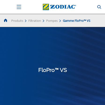
Produits
Filtration
Pompes
Gamme FloPro™ VS
FloPro™ VS