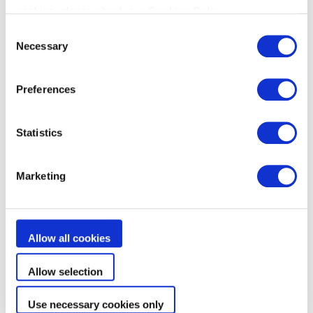
cookies, please check our
Cookies Policy
.
Consent
Necessary
Selection
Preferences
Statistics
Marketing
Matériaux À Toute
Épreuve
Allow all cookies
Nouveaux matériaux et système de traction
Allow selection
robustes pour une utilisation intensive
Use necessary cookies only