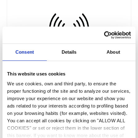
Consent
Details
About
This website uses cookies
We use cookies, own and third party, to ensure the
Sensor Nav System™:
proper functioning of the site and to analyze our services,
improve your experience on our website and show you
ads related to your interests according to profiling based
Un nettoyage intelligent et personnalisé avec
on your browsing habits (for example, websites visited).
un système de boussole anti-emmêlement qui
You can accept all cookies by clicking on "ALLOW ALL
ne nécessite pas de swivel
COOKIES" or set or reject them in the lower section of
this banner. If you want to know more about the use of