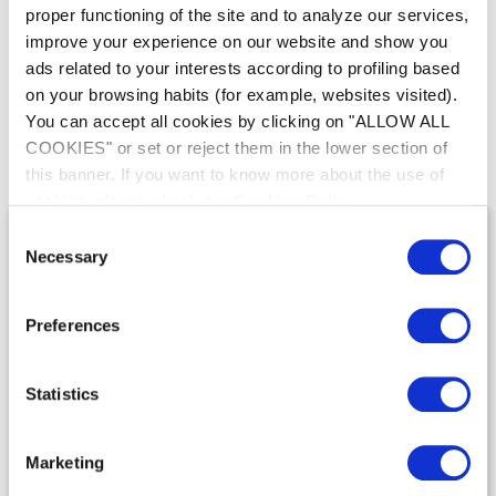
proper functioning of the site and to analyze our services,
improve your experience on our website and show you
Notre gamme de
ads related to your interests according to profiling based
on your browsing habits (for example, websites visited).
Robots Électriques sans fil pour piscines
You can accept all cookies by clicking on "ALLOW ALL
résidentielles
COOKIES" or set or reject them in the lower section of
this banner. If you want to know more about the use of
cookies, please check our
Cookies Policy
.
Consent
Necessary
Selection
Preferences
Statistics
Robots de piscine
Robots de piscine
Freedom
Gamme Pixel™
Marketing
LA PERFORMANCE EN
LA SIMPLICITÉ EN TOUTE