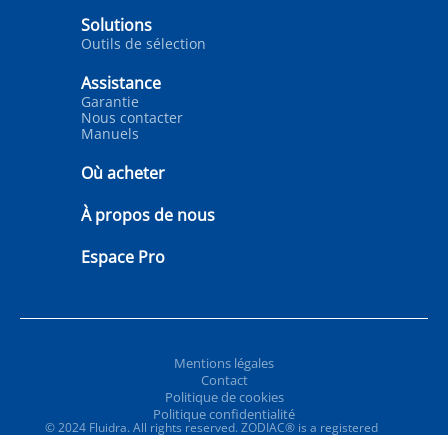
Solutions
Outils de sélection
Assistance
Garantie
Nous contacter
Manuels
Où acheter
À propos de nous
Espace Pro
Mentions légales
Contact
Politique de cookies
Politique confidentialité
© 2024 Fluidra. All rights reserved. ZODIAC® is a registered
trademark of Zodiac International, S.A.S.U., used under license.