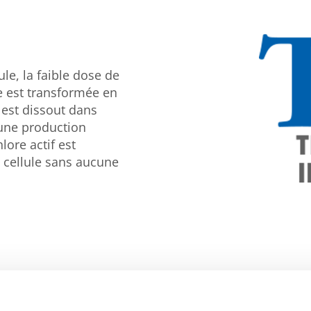
ule, la faible dose de
ne est transformée en
 est dissout dans
 une production
lore actif est
 cellule sans aucune
S’adapte à 