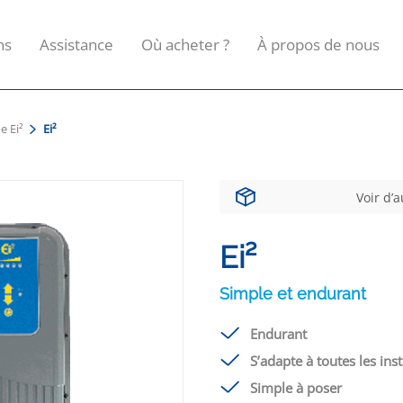
ns
Assistance
Où acheter ?
À propos de nous
 Ei²
Ei²
Voir d’
Ei²
Simple et endurant
Endurant
S’adapte à toutes les inst
Simple à poser