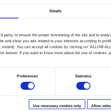
installation
Details
Le système de fixatio
une innovation exclus
le système Quick Fix 
 party, to ensure the proper functioning of the site and to anal
une installation rap
te and show you ads related to your interests according to profi
sans plomberie. Le tr
s visited). You can accept all cookies by clicking on "ALLOW AL
aussi bien à la const
 this banner. If you want to know more about the use of cookies,
existantes et s’adapt
et de revêtements.
Preferences
Statistics
Use necessary cookies only
Allow selec