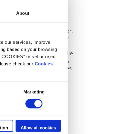
s
About
n rapide de la cellule Ei est
ive Zodiac. Facile à installer,
est à la portée de tous pour
yze our services, improve
ide en moins de 10 minutes,
ling based on your browsing
aitement de l’eau Ei s’installe
L COOKIES" or set or reject
ruction que sur des piscines
 please check our
Cookies
e à tous les types de piscines
Marketing
tion
Allow all cookies