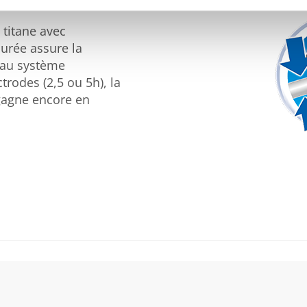
 titane avec
urée assure la
e au système
trodes (2,5 ou 5h), la
 gagne encore en