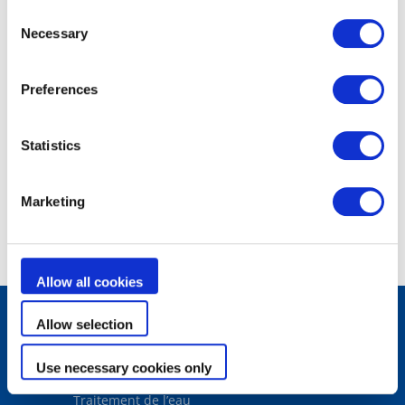
Consent
Necessary
Selection
Preferences
Robots de piscine
XA 1030
Statistics
Agilité pleine puissance
Marketing
Allow all cookies
Allow selection
Produits
Use necessary cookies only
Robots de piscine
Filtration
Traitement de l’eau