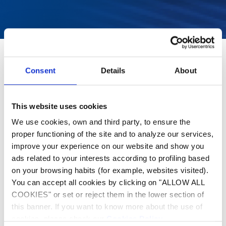
Consent
Details
About
Robots de piscine
XA 4030 iQ
This website uses cookies
Agilité pleine puissance
We use cookies, own and third party, to ensure the
proper functioning of the site and to analyze our services,
improve your experience on our website and show you
ads related to your interests according to profiling based
on your browsing habits (for example, websites visited).
You can accept all cookies by clicking on "ALLOW ALL
Robots de piscine
COOKIES" or set or reject them in the lower section of
XA 2030
this banner. If you want to know more about the use of
Agilité pleine puissance
cookies, please check our
Cookies Policy
.