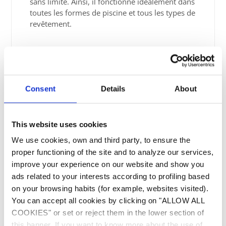
sans limite. Ainsi, il fonctionne idéalement dans
toutes les formes de piscine et tous les types de
revêtement.
Consent
Details
About
This website uses cookies
We use cookies, own and third party, to ensure the
proper functioning of the site and to analyze our services,
improve your experience on our website and show you
ads related to your interests according to profiling based
on your browsing habits (for example, websites visited).
Confort d'utilisation
You can accept all cookies by clicking on "ALLOW ALL
COOKIES" or set or reject them in the lower section of
Son filtre, accessible par le dessus permet un
this banner. If you want to know more about the use of