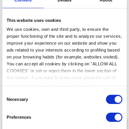
Contrôle tout-en-1
Tranquillité d’esprit
This website uses cookies
Wi-Fi intégré
We use cookies, own and third party, to ensure the
proper functioning of the site and to analyze our services,
Tous types de piscines
improve your experience on our website and show you
Système évolutif
Contrôle iAquaLink®
ads related to your interests according to profiling based
Mode Couverture
Contient du titane
on your browsing habits (for example, websites visited).
You can accept all cookies by clicking on "ALLOW ALL
COOKIES" or set or reject them in the lower section of
this banner. If you want to know more about the use of
cookies, please check our
Cookies Policy
.
Notre gamme de
Consent
Électrolyseurs au sel
Necessary
Selection
Preferences