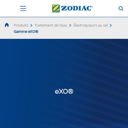
Produits
Traitement de l’eau
Électrolyseurs au sel
Gamme eXO®
eXO®