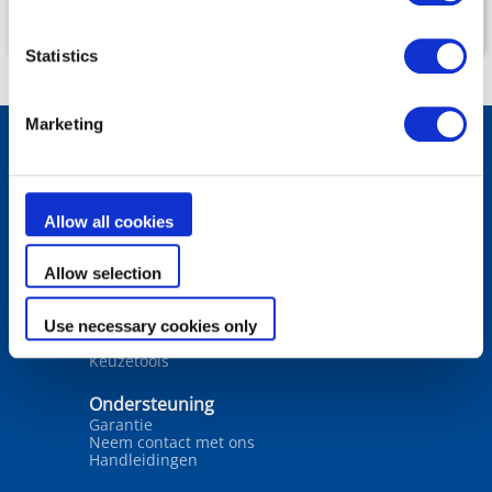
Statistics
Marketing
Producten
Robotreinigers
Allow all cookies
Filters
Waterbehandeling
Verwarming
Allow selection
Ontvochtiging
Wateranalyse
Use necessary cookies only
Oplossingen
Keuzetools
Ondersteuning
Garantie
Neem contact met ons
Handleidingen