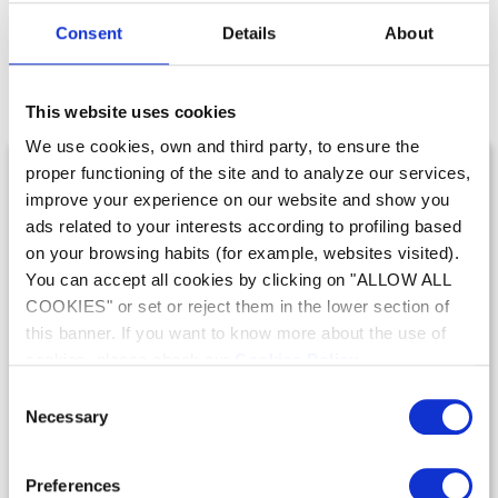
Ons assortiment van
Consent
Details
About
Design
This website uses cookies
We use cookies, own and third party, to ensure the
proper functioning of the site and to analyze our services,
improve your experience on our website and show you
ads related to your interests according to profiling based
on your browsing habits (for example, websites visited).
You can accept all cookies by clicking on "ALLOW ALL
COOKIES" or set or reject them in the lower section of
this banner. If you want to know more about the use of
Filters
Filters
cookies, please check our
Cookies Policy
.
Watergordijnen
Verlichting
Consent
Necessary
Selection
EEN ELEGANTE EN
EEN EENVOUDIG TE
PERSOONLIJKE
INSTALLEREN,
OPLOSSING VAN
MILIEUVRIENDELIJKE
Preferences
TOPKWALITEIT
OPLOSSING