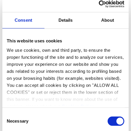
Consent
Details
About
This website uses cookies
We use cookies, own and third party, to ensure the
Robotreinigers
Filters
proper functioning of the site and to analyze our services,
improve your experience on our website and show you
ads related to your interests according to profiling based
on your browsing habits (for example, websites visited).
You can accept all cookies by clicking on "ALLOW ALL
COOKIES" or set or reject them in the lower section of
this banner. If you want to know more about the use of
Waterbehandeling
Verwarming
cookies, please check our
Cookies Policy
.
Consent
Necessary
Selection