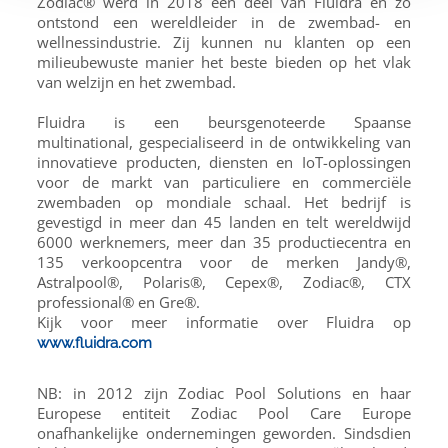
Zodiac® werd in 2018 een deel van Fluidra en zo
ontstond een wereldleider in de zwembad- en
wellnessindustrie. Zij kunnen nu klanten op een
milieubewuste manier het beste bieden op het vlak
van welzijn en het zwembad.
Fluidra is een beursgenoteerde Spaanse
multinational, gespecialiseerd in de ontwikkeling van
innovatieve producten, diensten en IoT-oplossingen
voor de markt van particuliere en commerciële
zwembaden op mondiale schaal. Het bedrijf is
gevestigd in meer dan 45 landen en telt wereldwijd
6000 werknemers, meer dan 35 productiecentra en
135 verkoopcentra voor de merken Jandy®,
Astralpool®, Polaris®, Cepex®, Zodiac®, CTX
professional® en Gre®.
Kijk voor meer informatie over Fluidra op
www.fluidra.com
NB: in 2012 zijn Zodiac Pool Solutions en haar
Europese entiteit Zodiac Pool Care Europe
onafhankelijke ondernemingen geworden. Sindsdien