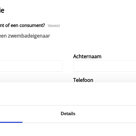
ie
ant of een consument?
Vereist
 een zwembadeigenaar
Achternaam
Telefoon
Stad
Vereist
Details