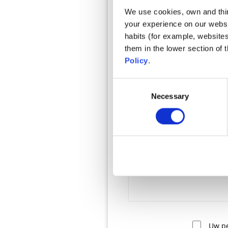
We use cookies, own and third
your experience on our websi
Type vraag
habits (for example, website
them in the lower section of
Kies een type vraag
Vereist
Policy
.
Consent
Onderwerp
Vereist
Necessary
Selection
Bericht
Vereist
Uw pe