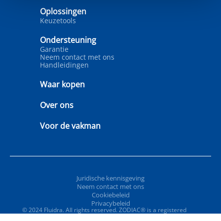
Oplossingen
Keuzetools
Ondersteuning
Garantie
Neem contact met ons
Handleidingen
Waar kopen
Over ons
Voor de vakman
Juridische kennisgeving
Neem contact met ons
Cookiebeleid
Privacybeleid
© 2024 Fluidra. All rights reserved. ZODIAC® is a registered
trademark of Zodiac International, S.A.S.U., used under license.