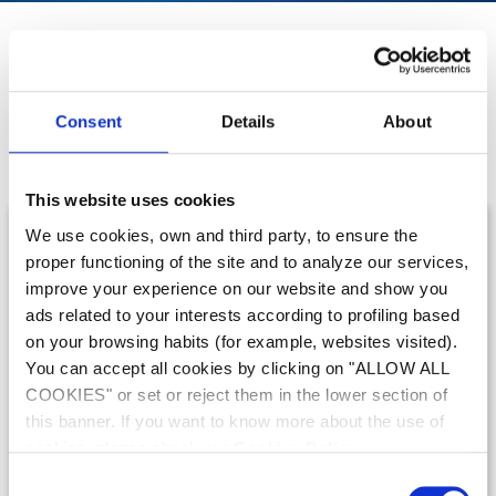
Ons assortiment van
Draadloze robotstofzuigers voor
Consent
Details
About
particulieren
This website uses cookies
We use cookies, own and third party, to ensure the
proper functioning of the site and to analyze our services,
improve your experience on our website and show you
ads related to your interests according to profiling based
on your browsing habits (for example, websites visited).
You can accept all cookies by clicking on "ALLOW ALL
COOKIES" or set or reject them in the lower section of
Robotreinigers
Robotreinigers
this banner. If you want to know more about the use of
Freedom
Pixel™-aanbod
cookies, please check our
Cookies Policy
.
Consent
PRESTATIES MET TOTALE
EENVOUD MET TOTALE