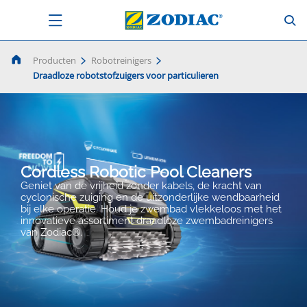
Producten
Robotreinigers
Draadloze robotstofzuigers voor particulieren
Cordless Robotic Pool Cleaners
Geniet van de vrijheid zonder kabels, de kracht van
cyclonische zuiging en de uitzonderlijke wendbaarheid
bij elke operatie. Houd je zwembad vlekkeloos met het
innovatieve assortiment draadloze zwembadreinigers
van Zodiac®.