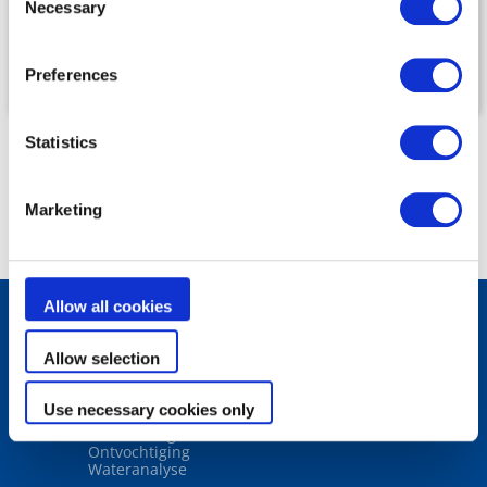
Necessary
VRIJHEID
VRIJHEID
Selection
Preferences
Statistics
Marketing
Allow all cookies
Allow selection
Producten
Robotreinigers
Filters
Use necessary cookies only
Waterbehandeling
Verwarming
Ontvochtiging
Wateranalyse