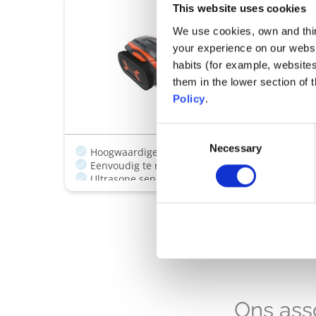
This website uses cookies
Robotreinigers
TRX 8500 iQ
We use cookies, own and third
your experience on our websi
Ultrasone sen
habits (for example, website
Sensor Nav S
them in the lower section of
Materialen voo
Policy
.
Consent
Necessary
Selection
Hoogwaardige borstelloze elektromotor.
Eenvoudig te reinigen borstelsysteem
Senso
Ultrasone sensoren om muren en obstakels te 
Kinetische afstandsbediening
Ons ass