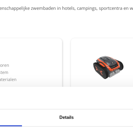
enschappelijke zwembaden in hotels, campings, sportcentra en wa
soren
stem
aterialen
ctiesysteem
Sensor Nav System
Tra
til systeem
Lift-System
Lift-System
Details