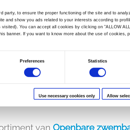
 party, to ensure the proper functioning of the site and to anal
te and show you ads related to your interests according to profi
soren
s visited). You can accept all cookies by clicking on "ALLOW AL
ytem™
 this banner. If you want to know more about the use of cookies,
r zwaar gebruik
Preferences
Statistics
Hoogwaardige borstelloze
r Nav Sytem™
Eenvoudig te reinigen bo
detecteren
Use necessary cookies only
Allow selec
ortiment van
Openbare zwemba