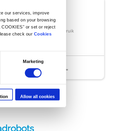
Robotreinigers
TRX 8700 iQ
yze our services, improve
ling based on your browsing
Sensor Nav Sytem™
L COOKIES" or set or reject
Materialen voor zwaar gebruik
 please check our
Cookies
Cyclonale aanzuiging
Marketing
 elektromotor.
rstelsysteem
Sensor Nav Sytem™
tion
Allow all cookies
drobots