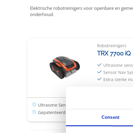
Elektrische robotreinigers voor openbare en geme
onderhoud.
Robotreinigers
TRX 7700 iQ
Ultrasone sen
Sensor Nav Sy
Extra sterke m
Ultrasone Sensor
Sensor Nav System™
Tra
Gepatenteerde cycloonzuiging
Gepatenteerd 
Consent