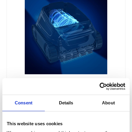
Optimaal wendbaar
Met zijn ingebouwde slimme sensoren en zijn
Consent
Details
About
unieke ontwerp biedt de CNX™ een uitstekende
zwembadbehandeling en optimale
wendbaarheid.Hij is dus ideaal voor alle
This website uses cookies
zwembadvormen en -oppervlakken.