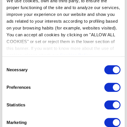
We use cookies, own and third party, to ensure the
proper functioning of the site and to analyze our services,
improve your experience on our website and show you
ads related to your interests according to profiling based
on your browsing habits (for example, websites visited).
You can accept all cookies by clicking on "ALLOW ALL
COOKIES" or set or reject them in the lower section of
this banner. If you want to know more about the use of
cookies, please check our
Cookies Policy
.
Consent
Necessary
Selection
Preferences
Gebruiksgemak
Zijn filter, die van bovenaf toegankelijk is, zorgt
Statistics
voor echt comfort bij het dagelijks gebruik.
Dankzij de snelle waterafvoer kan de robot
Marketing
gemakkelijk uit het zwembad worden gehaald.