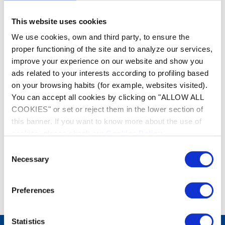
SPABOT™ is de eerste autonome robot, speciaal
ontworpen voor het reinigen van spa's. Aangedreven
This website uses cookies
door een lithium-ion batterij, zet het gewoon aan, laat
We use cookies, own and third party, to ensure the
het reinigen, haal het eruit aan het einde van zijn
cyclus van één uur en laad het opnieuw op. Dankzij
proper functioning of the site and to analyze our services,
zijn Float finish™ technologie drijft SPABOT™ aan het
improve your experience on our website and show you
einde van zijn cyclus naar het oppervlak voor een
ads related to your interests according to profiling based
moeiteloze ophaalervaring.
on your browsing habits (for example, websites visited).
You can accept all cookies by clicking on "ALLOW ALL
COOKIES" or set or reject them in the lower section of
Robotreinigers
this banner. If you want to know more about the use of
OS 0800
cookies, please check our
Cookies Policy
.
Consent
Necessary
Selection
Preferences
Statistics