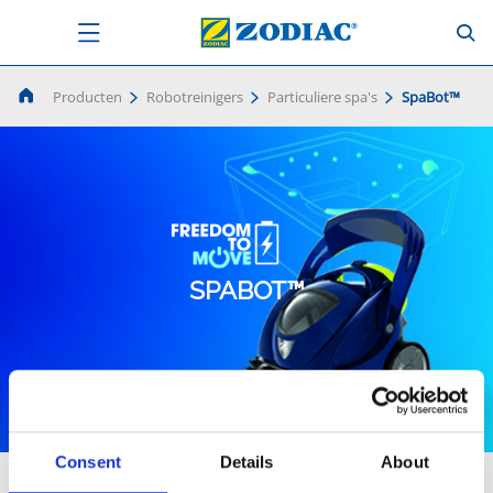
Producten
Robotreinigers
Particuliere spa's
SpaBot™
SPABOT™
Consent
Details
About