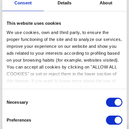
Consent
Details
About
Ultrafijne kristallen voor opti...
Een gezond zwembad
Milieuvriendelijk
This website uses cookies
We use cookies, own and third party, to ensure the
proper functioning of the site and to analyze our services,
improve your experience on our website and show you
Alle typen zwembaden
Fijne filtratie
ads related to your interests according to profiling based
MagnaPool Ecosystem
on your browsing habits (for example, websites visited).
Milieuvriendelijk
You can accept all cookies by clicking on "ALLOW ALL
COOKIES" or set or reject them in the lower section of
this banner. If you want to know more about the use of
cookies, please check our
Cookies Policy
.
Ons assortiment van
Consent
Necessary
Selection
Filtratie
Preferences