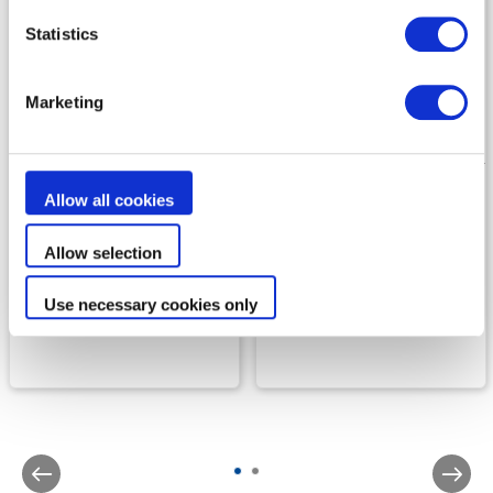
Statistics
Marketing
Filters
Filters
Allow all cookies
MS
CS
Allow selection
PREMIUM FILTERING
ULTRAFIJNE FILTERING EN
MILIEUVRIENDELIJK
Use necessary cookies only