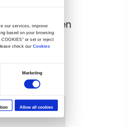
het zwemseizoen
yze our services, improve
ling based on your browsing
itenluchttemperatuur) om
L COOKIES" or set or reject
d te genieten.
 please check our
Cookies
Marketing
tion
Allow all cookies