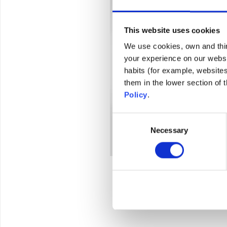
This website uses cookies
We use cookies, own and third
your experience on our websi
habits (for example, website
them in the lower section of
Policy
.
Consent
Necessary
Selection