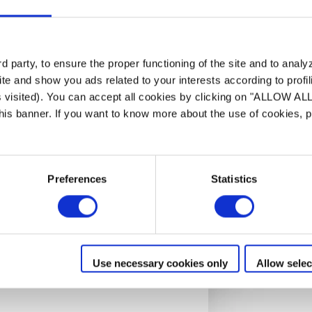
Verlengd 
 party, to ensure the proper functioning of the site and to anal
te and show you ads related to your interests according to profi
Werking tot -7°C (bu
s visited). You can accept all cookies by clicking on "ALLOW AL
langer van uw zemba
 this banner. If you want to know more about the use of cookies,
Preferences
Statistics
Use necessary cookies only
Allow selec