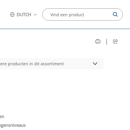
DUTCH
|
dere producten in dit assortiment
en
ogensniveaus