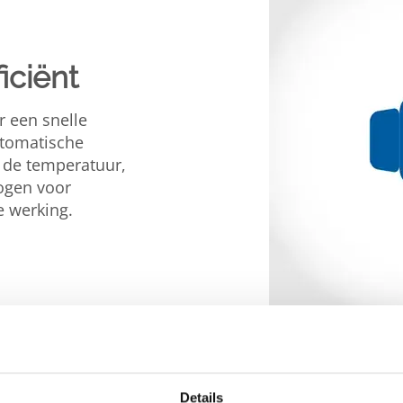
iciënt
 een snelle
utomatische
 de temperatuur,
ogen voor
e werking.
Details