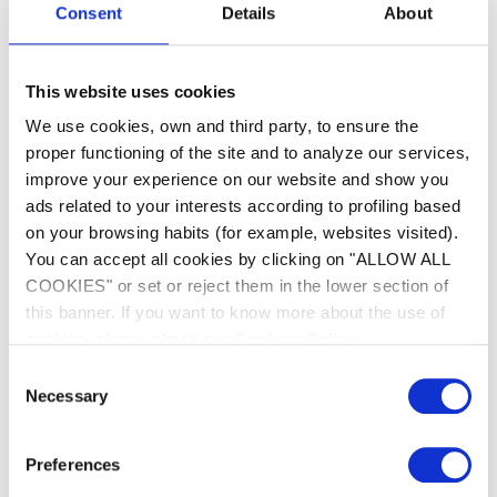
Consent
Details
About
in de technische ruimte, dicht bij de
verwarmingsketel, bij de filteruitgang, en zorgt
het hele jaar door voor verwarmd water.
This website uses cookies
We use cookies, own and third party, to ensure the
Ongemonteerde of
proper functioning of the site and to analyze our services,
voorgemonteerde
improve your experience on our website and show you
ads related to your interests according to profiling based
uitvoeringen beschikbaar
on your browsing habits (for example, websites visited).
You can accept all cookies by clicking on "ALLOW ALL
voor alle installatietypes
COOKIES" or set or reject them in the lower section of
this banner. If you want to know more about the use of
Er zijn twee versies beschikbaar, ongemonteerd
cookies, please check our
Cookies Policy
.
en voorgemonteerd: Uranus + met
voorgemonteerde titaniumplaten en Uranus +
Consent
met niet-gemonteerde titaniumplaten.
Necessary
Selection
Maximale stevigheid
Preferences