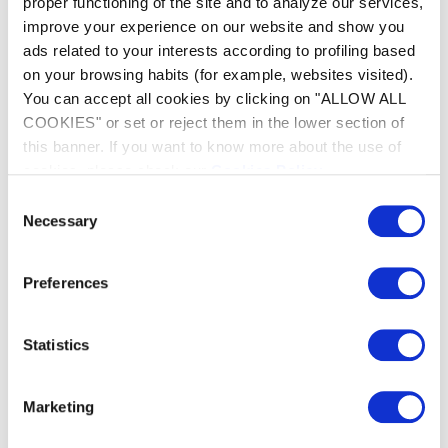
proper functioning of the site and to analyze our services,
improve your experience on our website and show you
ads related to your interests according to profiling based
on your browsing habits (for example, websites visited).
You can accept all cookies by clicking on "ALLOW ALL
COOKIES" or set or reject them in the lower section of
this banner. If you want to know more about the use of
cookies, please check our
Cookies Policy
.
Consent
Automatisch
Necessary
Selection
waterkwaliteitsbeheer
Preferences
eXPERT biedt volledige
waterbehandelingsmogelijkheden met
waterbalansbeheer (pH-regeling) en
Statistics
automatische regeling van chloor ( ORP-
regeling)*., *Afhankelijk van het model
Marketing