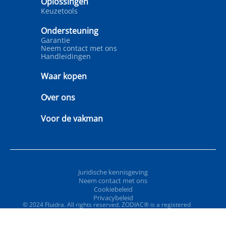
Oplossingen
Keuzetools
Ondersteuning
Garantie
Neem contact met ons
Handleidingen
Waar kopen
Over ons
Voor de vakman
Juridische kennisgeving
Neem contact met ons
Cookiebeleid
Privacybeleid
© 2024 Fluidra. All rights reserved. ZODIAC® is a registered
trademark of Zodiac International, S.A.S.U., used under license.
All other trademarks and trade names are the property of their
respective owners.