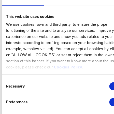
lorsqu’elles nous sont réellement utiles et
que nous sommes en mesure de vous
fournir un Service de qualité en les
This website uses cookies
utilisant. Par conséquent, nous nous
efforçons de garder la durée de traitement
We use cookies, own and third party, to ensure the proper
et de stockage des données personnelles
functioning of the site and to analyze our services, improve 
aussi courte que possible.
experience on our website and show you ads related to your
interests according to profiling based on your browsing habits
A cet égard, nous vous informerons de la
example, websites visited). You can accept all cookies by cl
durée du traitement et/ou du stockage des
données personnelles sur chaque
on "ALLOW ALL COOKIES" or set or reject them in the lower
formulaire à partir duquel les données
section of this banner. If you want to know more about the us
sont collectées.
cookies, please check our
Cookies Policy
.
En tout état de cause, même si vous nous
demandez de supprimer vos données, il se
Consent
peut que nous les stockions et les
Necessary
Selection
conservions, sous réserve qu’elles soient
bloquées conformément à la loi, pour la
durée nécessaire à l’accomplissement de
Preferences
nos obligations légales et pour leur
communication aux autorités compétentes