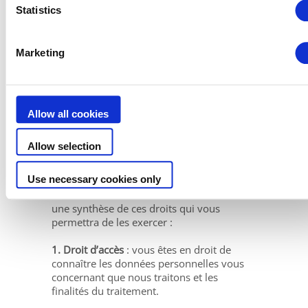
sur les diverses questions auxquelles elles
Statistics
sont soumises
Marketing
6. Exercice des droits et
plaintes auprès de l’Agence
espagnole de protection des
Allow all cookies
données (AEPD)
Allow selection
Dans le cadre du traitement de vos
données personnelles FLUIDRA, la
Use necessary cookies only
législation en vigueur vous octroie une
série de droits. Vous trouverez ci-dessous
une synthèse de ces droits qui vous
permettra de les exercer :
1. Droit d’accès
: vous êtes en droit de
connaître les données personnelles vous
concernant que nous traitons et les
finalités du traitement.