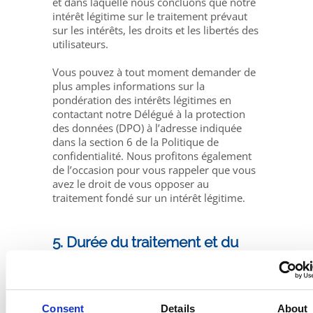
et dans laquelle nous concluons que notre
intérêt légitime sur le traitement prévaut
sur les intérêts, les droits et les libertés des
utilisateurs.
Vous pouvez à tout moment demander de
plus amples informations sur la
pondération des intérêts légitimes en
contactant notre Délégué à la protection
des données (DPO) à l’adresse indiquée
dans la section 6 de la Politique de
confidentialité. Nous profitons également
de l’occasion pour vous rappeler que vous
avez le droit de vous opposer au
traitement fondé sur un intérêt légitime.
5. Durée du traitement et du
stockage
Fluidra est lié par l’engagement de ne
Consent
Details
About
traiter vos données personnelles que