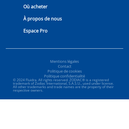
Où acheter
À propos de nous
Espace Pro
Mentions légales
Contact
Politique de cookies
Politique confidentialité
© 2024 Fluidra. All rights reserved. ZODIAC® is a registered
trademark of Zodiac International, S.A.S.U., used under license.
All other trademarks and trade names are the property of their
respective owners.