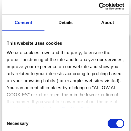
Notre gamme de
Pompes
Consent
Details
About
This website uses cookies
We use cookies, own and third party, to ensure the
proper functioning of the site and to analyze our services,
improve your experience on our website and show you
ads related to your interests according to profiling based
on your browsing habits (for example, websites visited).
You can accept all cookies by clicking on "ALLOW ALL
Filtration
Filtration
COOKIES" or set or reject them in the lower section of
FloPro™ VS
FloPro™
this banner. If you want to know more about the use of
CONNECTÉES, ÉCO-
ENDURANTE ET
cookies, please check our
Cookies Policy
.
RESPONSABLES ET ULTRA
EFFICIENTE
Consent
SILENCIEUSES.
Necessary
Selection