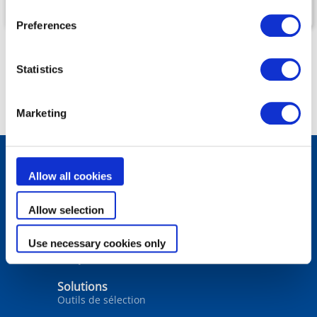
Preferences
Statistics
Marketing
Allow all cookies
Produits
Robots de piscine
Allow selection
Filtration
Traitement de l’eau
Chauffage
Use necessary cookies only
Déshumidification
Analyse de l'eau
Solutions
Outils de sélection