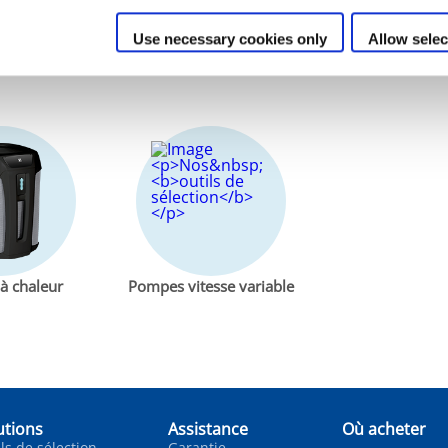
Use necessary cookies only
Allow selec
uver les meilleurs produits
Zodiac®
en quelques clics.
à chaleur
Pompes vitesse variable
utions
Assistance
Où acheter
ls de sélection
Garantie