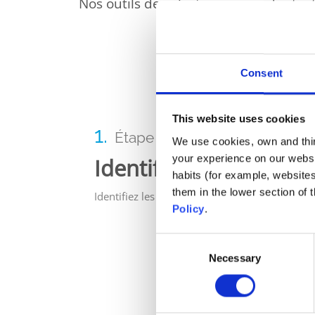
Nos outils de sélection vous aident à 
Consent
This website uses cookies
1.
Étape
We use cookies, own and third
your experience on our websi
Identifiez
habits (for example, website
them in the lower section of
Identifiez les spécifications de votre piscine
Policy
.
Consent
Necessary
Selection