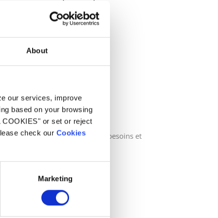
piscine en quelques clics.
About
.
Étape
yze our services, improve
ling based on your browsing
hoisissez
L COOKIES" or set or reject
 please check our
Cookies
oisissez le produit adapté à vos besoins et
ouvez un revendeur
Marketing