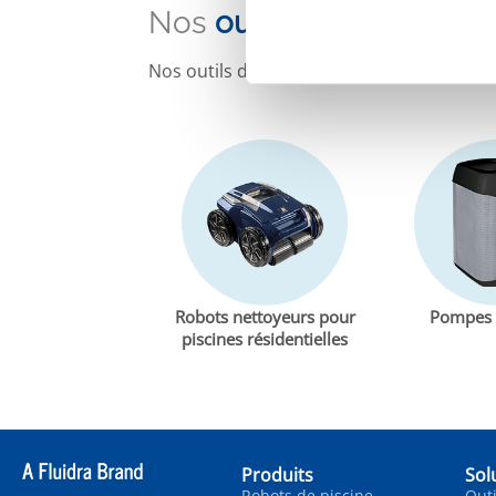
Nos
outils de sélection
Nos outils de sélection vous aident à tro
Robots nettoyeurs pour
Pompes 
piscines résidentielles
Produits
Sol
Robots de piscine
Outi