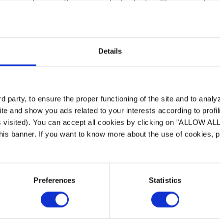
trouver les meilleurs produits Zodiac® pour votre 
Details
2.
3
Étape
 party, to ensure the proper functioning of the site and to anal
te and show you ads related to your interests according to profi
Comparez
C
s visited). You can accept all cookies by clicking on "ALLOW AL
 this banner. If you want to know more about the use of cookies,
Comparez les différents produits de la gamme
Ch
tr
Preferences
Statistics