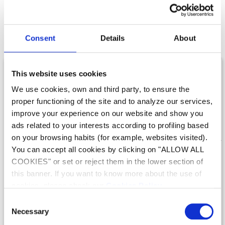
Notre gamme de
Déshumidificateurs encastrés
Consent
Details
About
This website uses cookies
We use cookies, own and third party, to ensure the
proper functioning of the site and to analyze our services,
improve your experience on our website and show you
ads related to your interests according to profiling based
on your browsing habits (for example, websites visited).
You can accept all cookies by clicking on "ALLOW ALL
Déshumidification
Déshumidification
COOKIES" or set or reject them in the lower section of
DF2 Encastrée
DF2 Encastrée -
this banner. If you want to know more about the use of
Condenseur
SIMPLE, COMPLET ET
cookies, please check our
Cookies Policy
.
FACILE À INSTALLER
SIMPLE, COMPLET ET
Consent
FACILE À INSTALLER ET
Necessary
Selection
CHAUFFE L'EAU DE LA