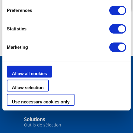
PISCINE
Preferences
Statistics
Marketing
Allow all cookies
Produits
Robots de piscine
Allow selection
Filtration
Traitement de l’eau
Chauffage
Use necessary cookies only
Déshumidification
Analyse de l'eau
Solutions
Outils de sélection