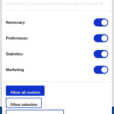
requiert ni travaux ni gainage. Les
this banner. If you want to know more about the use of
consoles peuvent être placées dans le
cookies, please check our
Cookies Policy
.
local qui abrite la piscine, à une distance
Consent
minimum de 2 mètres du bassin. Cette
Necessary
Selection
solution en ambiance est la plus simple et
la plus économique pour maintenir un
taux d’hygrométrie de confort à 65%.
Preferences
Statistics
En savoir plus
Marketing
Allow all cookies
Allow selection