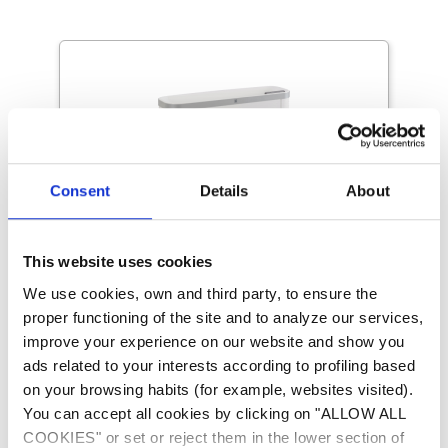
Consent
Details
About
This website uses cookies
Déshumidificateurs
We use cookies, own and third party, to ensure the
d’ambiance
proper functioning of the site and to analyze our services,
improve your experience on our website and show you
LE CHOIX DE LA SIMPLICITÉ
ads related to your interests according to profiling based
POUR LES PETITES PISCINES
on your browsing habits (for example, websites visited).
You can accept all cookies by clicking on "ALLOW ALL
Ces appareils monobloc sont dédiés aux
COOKIES" or set or reject them in the lower section of
petits volumes. Leur installation ne