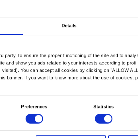
Details
 party, to ensure the proper functioning of the site and to anal
te and show you ads related to your interests according to profi
s visited). You can accept all cookies by clicking on "ALLOW AL
 this banner. If you want to know more about the use of cookies,
Électrolyseurs au sel
Preferences
Statistics
LE GAGE D'UNE
DÉSINFECTION SEREINE
Grâce à l'électrolyse au sel profitez
pleinement de votre piscine. Vous n'avez