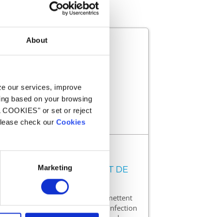
About
yze our services, improve
ling based on your browsing
L COOKIES" or set or reject
 please check our
Cookies
Régulation
Marketing
LA BASE DU TRAITEMENT DE
L'EAU
Les régulations pH et Chlore permettent
d'assurer un équilibre et une désinfection