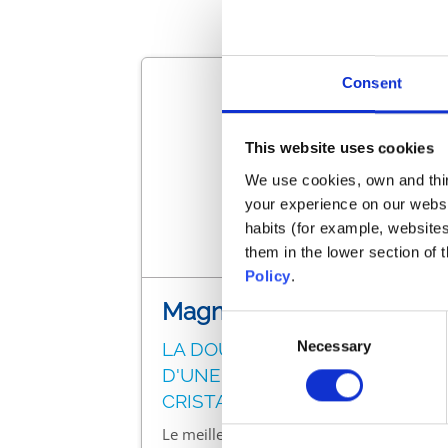
Consent
This website uses cookies
We use cookies, own and third
your experience on our websi
habits (for example, website
them in the lower section of
Policy
.
MagnaPool®
Consent
Necessary
Selection
LA DOUCEUR INCOMPARABLE
D'UNE EAU PURE ET
CRISTALLINE
Le meilleur de la piscine réuni dans un