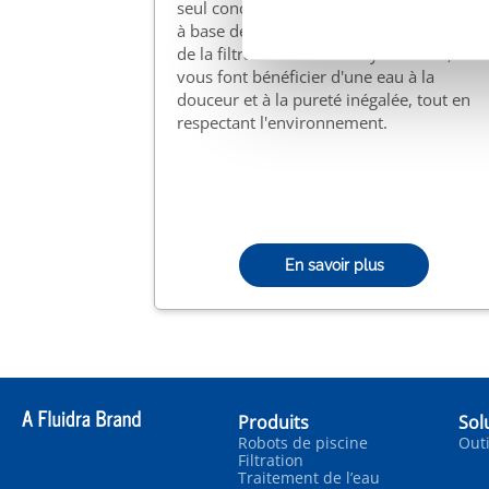
seul concept: MagnaPool®. Les minéraux
à base de magnésium alliés à la finesse
de la filtration du verre Crystal Clear,
vous font bénéficier d'une eau à la
douceur et à la pureté inégalée, tout en
respectant l'environnement.
En savoir plus
Produits
Sol
Robots de piscine
Outi
Filtration
Traitement de l’eau