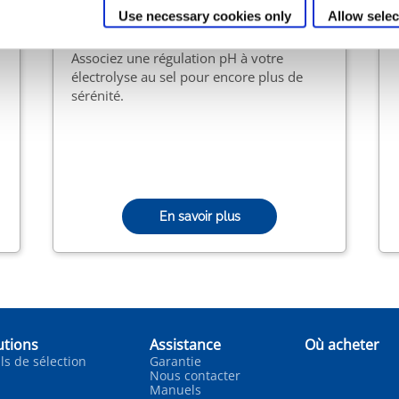
plus à manipuler de produits chimiques,
Use necessary cookies only
Allow selec
la maintenance est réduite et la
désinfection de votre bassin est assurée.
Associez une régulation pH à votre
électrolyse au sel pour encore plus de
sérénité.
En savoir plus
utions
Assistance
Où acheter
ls de sélection
Garantie
Nous contacter
Manuels