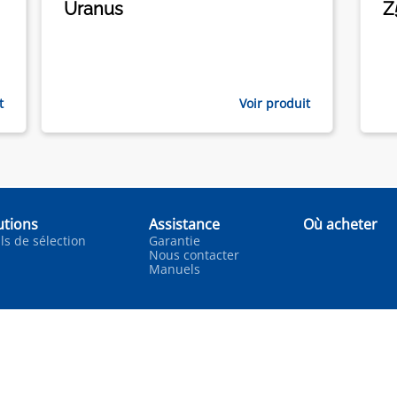
Uranus
Z
t
Voir produit
utions
Assistance
Où acheter
ls de sélection
Garantie
Nous contacter
Manuels
iac International, S.A.S.U., used under license. All other
Mentions légale