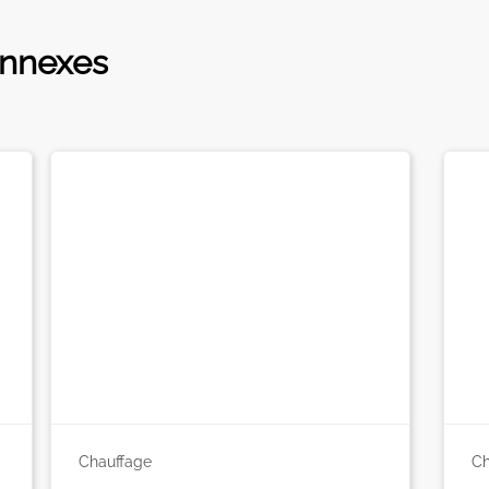
onnexes
Chauffage
Ch