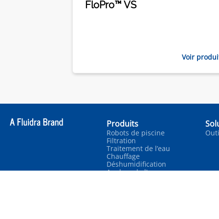
FloPro™ VS
Voir produi
Produits
Sol
Robots de piscine
Outi
Filtration
Traitement de l’eau
Chauffage
Déshumidification
Analyse de l'eau
© 2024 Fluidra. All rights reserved. ZODIAC® is a registered trademark of Zod
trademarks and trade names are the property of their respective owners.